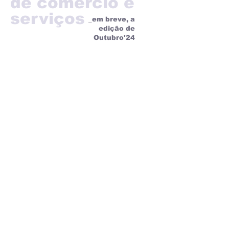
de comércio e
serviços
_em breve, a
edição de
Outubro'24
+ info e ligações úteis