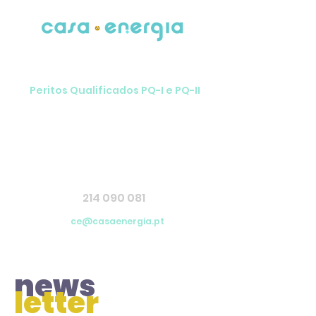
Rede Nacional de
Certificação Energética
Peritos Qualificados PQ-I e PQ-II
Edifícios de Habitação
Pequenos Edifícios de Serviços
Grandes Edifícios de Serviços
965 552 563
214 090 081
ce@casaenergia.pt
news
letter